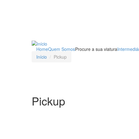
Passar
para
o
conteúdo
principal
Home
Quem Somos
Procure a sua viatura
Intermediá
Início
Pickup
Pickup