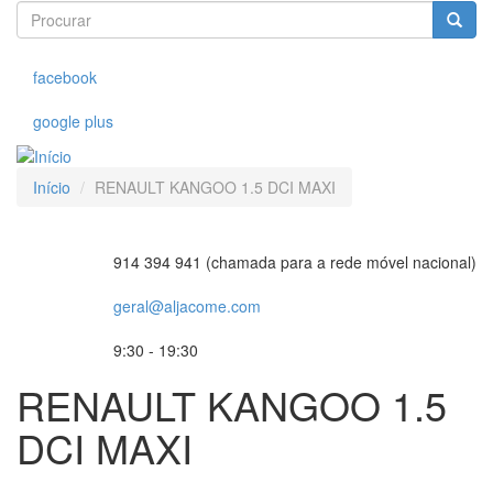
Procurar
Passar
para
Procurar
o
conteúdo
facebook
principal
google plus
Início
RENAULT KANGOO 1.5 DCI MAXI
914 394 941 (chamada para a rede móvel nacional)
geral@aljacome.com
9:30 - 19:30
RENAULT KANGOO 1.5
DCI MAXI